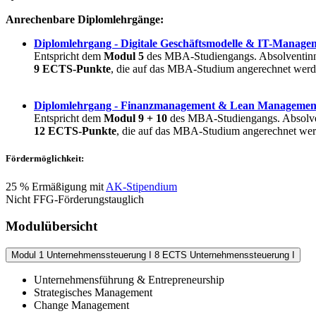
Anrechenbare Diplomlehrgänge:
Diplomlehrgang - Digitale Geschäftsmodelle & IT-Manage
Entspricht dem
Modul 5
des MBA-Studiengangs. Absolventinn
9 ECTS-Punkte
, die auf das MBA-Studium angerechnet werd
Diplomlehrgang - Finanzmanagement & Lean Management
Entspricht dem
Modul 9 + 10
des MBA-Studiengangs. Absolve
12 ECTS-Punkte
, die auf das MBA-Studium angerechnet wer
Fördermöglichkeit:
25 % Ermäßigung mit
AK-Stipendium
Nicht FFG-Förderungstauglich
Modulübersicht
Modul 1
Unternehmenssteuerung I
8 ECTS
Unternehmenssteuerung I
Unternehmensführung & Entrepreneurship
Strategisches Management
Change Management