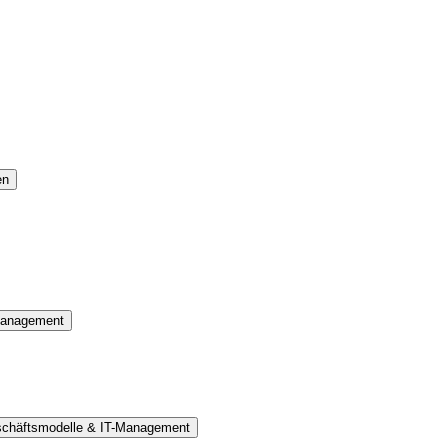
en
 Management
eschäftsmodelle & IT-Management