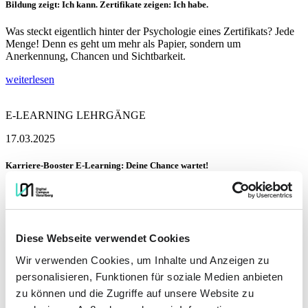
Bildung zeigt: Ich kann. Zertifikate zeigen: Ich habe.
Was steckt eigentlich hinter der Psychologie eines Zertifikats? Jede
Menge! Denn es geht um mehr als Papier, sondern um
Anerkennung, Chancen und Sichtbarkeit.
weiterlesen
E-LEARNING LEHRGÄNGE
17.03.2025
Karriere-Booster E-Learning: Deine Chance wartet!
Der Digital Campus Vorarlberg erlebt einen starken Anstieg in der
Nachfrage nach E-Learning. Diese flexible und ortsunabhängige
Bildungsform hat sich, verstärkt durch die Erfahrungen der Corona-
Pandemie, als fester Bestandteil des Lernens etabliert. Entdecke, wie
Diese Webseite verwendet Cookies
unsere maßgeschneiderten Online-Kurse und Diplomlehrgänge dir
helfen können, Beruf und Weiterbildung optimal zu vereinbaren.
Wir verwenden Cookies, um Inhalte und Anzeigen zu
personalisieren, Funktionen für soziale Medien anbieten
weiterlesen
zu können und die Zugriffe auf unsere Website zu