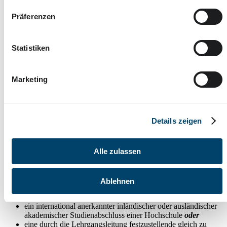
Coaches, Dienstleister:innen, Designer:innen,
Handwerker:innen oder Entwickler:innen, die ihre
Präferenzen
unternehmerischen Fähigkeiten systematisch stärken und sich
am Markt professionell positionieren möchten.
Führungskräfte und Intrapreneur:innen
, die Innovationen
Statistiken
in bestehenden Unternehmen vorantreiben und
unternehmerisches Denken gezielt in ihre Organisation
einbringen möchten – etwa in der Leitung von Projekten oder
Marketing
neuen Geschäftseinheiten.
Personen in beruflicher Neuorientierung
, die sich
selbstständig machen, ein Start-up gründen oder
unternehmerisch tätig werden möchten und dafür
strukturiertes Fachwissen sowie Inspiration suchen.
Details zeigen
Unternehmensnachfolger:innen
oder mitarbeitende
Familienangehörige in Betrieben, die künftig Verantwortung
übernehmen wollen und sich gezielt auf Führungs- und
Alle zulassen
Unternehmensentwicklungsaufgaben vorbereiten möchten.
Voraussetzungen
Ablehnen
Die Voraussetzungen für die Zulassung lauten:
ein international anerkannter inländischer oder ausländischer
akademischer Studienabschluss einer Hochschule
oder
eine durch die Lehrgangsleitung festzustellende gleich zu