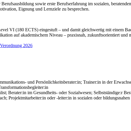
 Berufsausbildung sowie erste Berufserfahrung im sozialen, beratende
tivation, Eignung und Lernziele zu besprechen.
el VI (180 ECTS) eingestuft – und damit gleichwertig mit einem Bach
fikation auf akademischem Niveau – praxisnah, zukunftsorientiert und 
 Verordnung 2026
mmunikations- und Persönlichkeitsberater:in; Trainer:in in der Erwac
ansformationsbegleiter:in
; Berater:in im Gesundheits- oder Sozialwesen; Selbstständige:r Berat
 Projektmitarbeiter:in oder -leiter:in in sozialen oder bildungsnahen