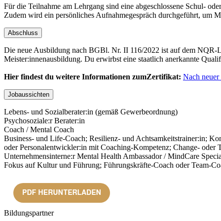
Für die Teilnahme am Lehrgang sind eine abgeschlossene Schul- oder
Zudem wird ein persönliches Aufnahmegespräch durchgeführt, um Mo
Abschluss
Die neue Ausbildung nach BGBl. Nr. II 116/2022 ist auf dem NQR-Lev
Meister:innenausbildung. Du erwirbst eine staatlich anerkannte Quali
Hier findest du weitere Informationen zumZertifikat:
Nach neuer
Jobaussichten
Lebens- und Sozialberater:in (gemäß Gewerbeordnung)
Psychosoziale:r Berater:in
Coach / Mental Coach
Business- und Life-Coach; Resilienz- und Achtsamkeitstrainer:in; Ko
oder Personalentwickler:in mit Coaching-Kompetenz; Change- oder Tr
Unternehmensinterne:r Mental Health Ambassador / MindCare Specialist
Fokus auf Kultur und Führung; Führungskräfte-Coach oder Team-Coach;
Bildungspartner