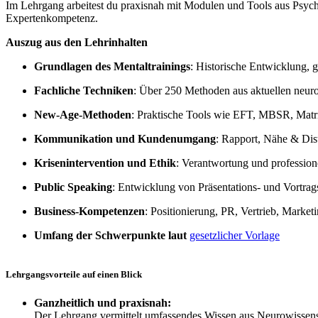
Im Lehrgang arbeitest du praxisnah mit Modulen und Tools aus Psycho
Expertenkompetenz.
Auszug aus den Lehrinhalten
Grundlagen des Mentaltrainings
: Historische Entwicklung, 
Fachliche Techniken
: Über 250 Methoden aus aktuellen neuro
New-Age-Methoden
: Praktische Tools wie EFT, MBSR, Matri
Kommunikation und Kundenumgang
: Rapport, Nähe & Dis
Krisenintervention und Ethik
: Verantwortung und professione
Public Speaking
: Entwicklung von Präsentations- und Vortrags
Business-Kompetenzen
: Positionierung, PR, Vertrieb, Mark
Umfang der Schwerpunkte laut
gesetzlicher Vorlage
Lehrgangsvorteile auf einen Blick
Ganzheitlich und praxisnah:
Der Lehrgang vermittelt umfassendes Wissen aus Neurowissens