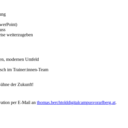
ung
werPoint)
uss
eise weiterzugeben
hen, modernen Umfeld
usch im Trainer:innen-Team
Bühne der Zukunft!
vation per E-Mail an
thomas.berchtold
digitalcampusvorarlberg.at
.