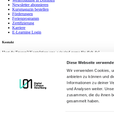
Weiterbildung in Dornbirn
Newsletter abonnieren
Kursmagazin bestellen
Förderungen
Ferienprogramm
Zertifizierung
Karriere
E-Learning Login
Kontakt
Hast du Fragen? Kontaktiere uns, wir sind gerne für dich da!
Diese Webseite verwende
Wir verwenden Cookies, um
+43 5522 22844
anbieten zu können und di
e-mail
Informationen zu deiner V
standorte
und Analysen weiter. Unse
zusammen, die du ihnen be
gesammelt haben.
© 2026 Digital Campus Vorarlberg